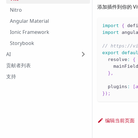
添加插件到你的 Vi
Nitro
Angular Material
import
{
 def
Ionic Framework
import
 angul
Storybook
// https://v
export
defau
AI
  resolve
:
{
贡献者列表
    mainFiel
}
,
支持
  plugins
:
[
}
)
;
编辑当前页面