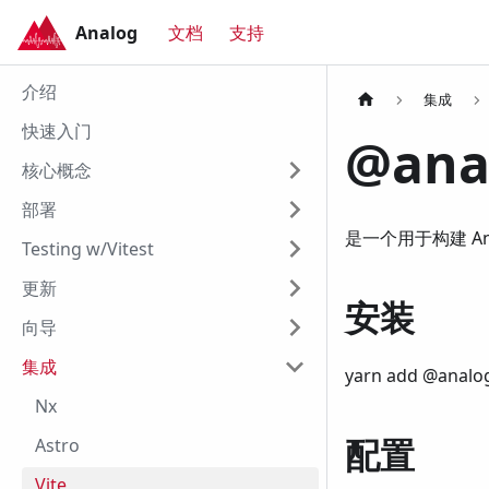
Analog
文档
支持
Analog
介绍
集成
快速入门
@anal
核心概念
部署
是一个用于构建 Angu
Testing w/Vitest
更新
安装
向导
集成
yarn add @analog
Nx
配置
Astro
Vite