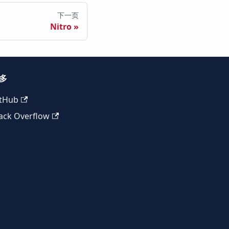
下一页
Nitro
多
tHub
ack Overflow