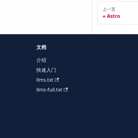
上一页
Astro
文档
介绍
快速入门
llms.txt
llms-full.txt