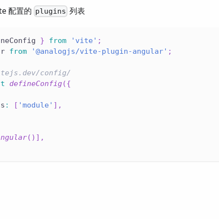
te 配置的
列表
plugins
ineConfig 
}
from
'vite'
;
ar 
from
'@analogjs/vite-plugin-angular'
;
itejs.dev/config/
lt
defineConfig
(
{
ds
:
[
'module'
]
,
angular
(
)
]
,