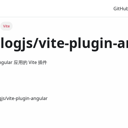
GitHu
Vite
ogjs/vite-plugin-a
lar 应用的 Vite 插件
js/vite-plugin-angular